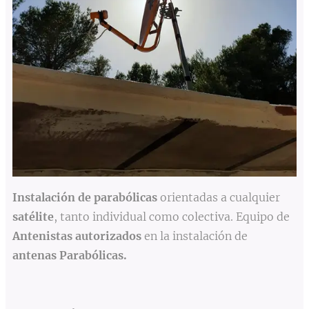
Instalación de parabólicas
orientadas a cualquier
satélite
, tanto individual como colectiva. Equipo de
Antenistas autorizados
en la instalación de
antenas
Parabólicas.