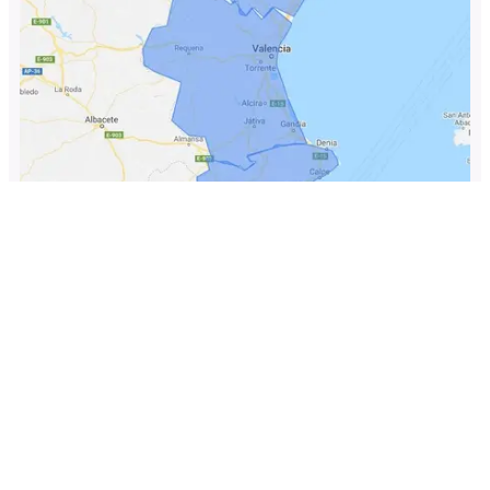
Contamos con una amplia plantilla de
antenistas en
toda la comunidad valenciana.
Ya sean poblaciones grandes o localidades con pocos
habitantes, nuestros antenistas dan servicio a
cualquier lugar de la Comunidad Valenciana. Incluso